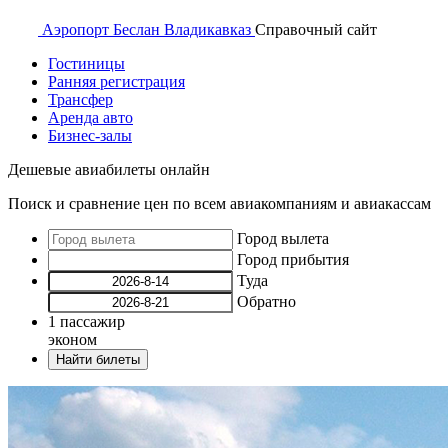
Аэропорт
Беслан Владикавказ
Справочный
сайт
Гостиницы
Ранняя регистрация
Трансфер
Аренда авто
Бизнес-залы
Дешевые авиабилеты онлайн
Поиск и сравнение цен по всем авиакомпаниям и авиакассам
Город вылета
Город прибытия
Туда
Обратно
1
пассажир
эконом
Найти билеты